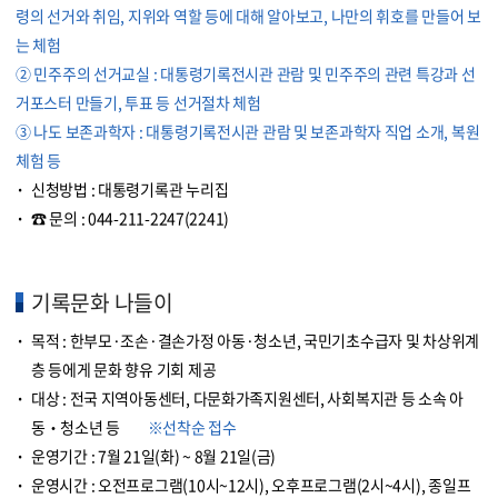
령의 선거와 취임, 지위와 역할 등에 대해 알아보고, 나만의 휘호를 만들어 보
는 체험
② 민주주의 선거교실 : 대통령기록전시관 관람 및 민주주의 관련 특강과 선
거포스터 만들기, 투표 등 선거절차 체험
③ 나도 보존과학자 : 대통령기록전시관 관람 및 보존과학자 직업 소개, 복원
체험 등
신청방법 : 대통령기록관 누리집
☎ 문의 :
044-211-2247(2241)
기록문화 나들이
목적 : 한부모·조손·결손가정 아동·청소년, 국민기초수급자 및 차상위계
층 등에게 문화 향유 기회 제공
대상 : 전국 지역아동센터, 다문화가족지원센터, 사회복지관 등 소속 아
동‧청소년 등
※선착순 접수
운영기간 : 7월 21일(화) ~ 8월 21일(금)
운영시간 : 오전프로그램(10시~12시), 오후프로그램(2시~4시), 종일프